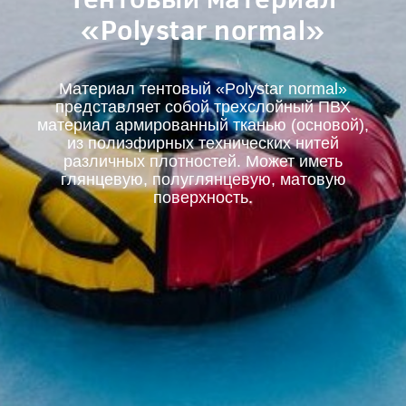
«Polystar normal»
Материал тентовый «Polystar normal»
представляет собой трехслойный ПВХ
материал армированный тканью (основой),
из полиэфирных технических нитей
различных плотностей. Может иметь
глянцевую, полуглянцевую, матовую
поверхность.