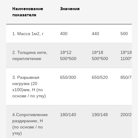
Наименование
Значения
показателя
1. Масса 1м2, г
400
440
500
2. Толщина нити,
18*12
18*18
18*18
переплетение
500*500
500*500
1100*11
3. Разрывная
650/300
650/520
850/700
нагрузка (20
х100)мм, Н (по
основе / по утку)
4.Сопротивление
180/140
190/148
200/200
раздиранию, Н
(по основе / по
утку)