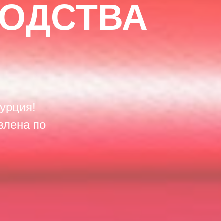
ВОДСТВА
урция!
влена по