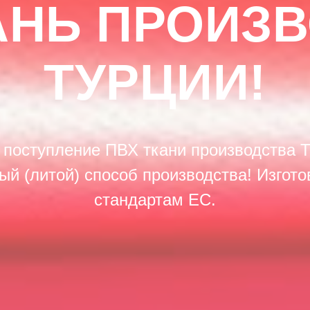
АНЬ ПРОИЗ
ТУРЦИИ!
 поступление ПВХ ткани производства Т
ый (литой) способ производства! Изгото
стандартам ЕС.