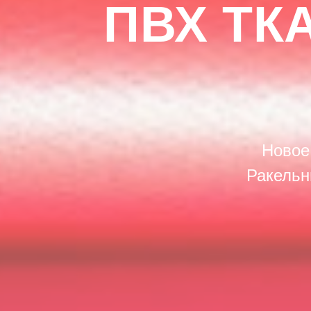
ПВХ ТК
Новое
Ракельн